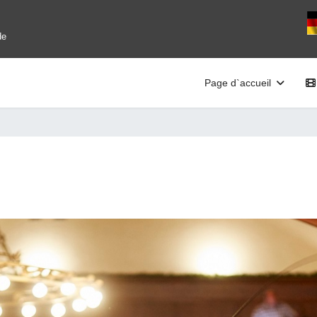
Sé
de
Page d`accueil