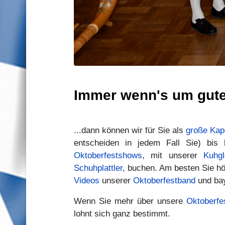
Immer wenn's um gute
...dann können wir für Sie als
große Kap
entscheiden in jedem Fall Sie) bis 
Oktoberfestshows
, mit unserer
Kuhgl
Schuhplattler
, buchen. Am besten Sie hö
Videos
unserer
Oktoberfestband
und ba
Wenn Sie mehr über unsere
Oktoberfe
lohnt sich ganz bestimmt.