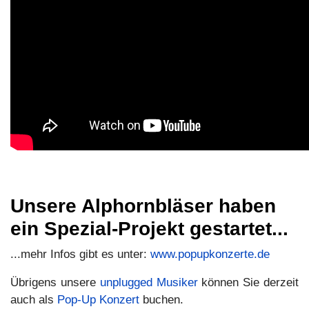
Unsere Alphornbläser haben
ein Spezial-Projekt gestartet...
...mehr Infos gibt es unter:
www.popupkonzerte.de
Übrigens unsere
unplugged Musiker
können Sie derzeit
auch als
Pop-Up Konzert
buchen.